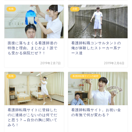
転職
恋愛
面接に落ちまくる看護師達の
看護師転職コンサルタントの
特徴と理由。まじかよ！誰で
俺が体験したストーカー系ナ
も受かる病院だぜ？！
ース達
2019年2月7日
2019年2月6日
転職
看護師転職サイトの秘密
看護師転職サイトに登録した
看護師転職サイト。お祝い金
のに連絡がこないのは何でだ
の有無で何が変わる？
と思う？→自分の胸に聞いて
みろ！