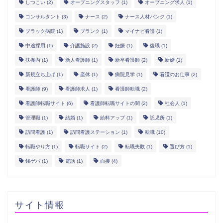
しつこい
(2)
オープニングスタッフ
(1)
オープニング求人
(1)
コンサルタント
(3)
ナース
(2)
ナース人材バンク
(1)
ブラック病院
(1)
ブランク
(1)
マイナビ看護
(1)
中途採用
(1)
介護施設
(2)
妊娠
(1)
復職
(1)
扶養内
(1)
新人看護師
(1)
新卒看護師
(2)
新婚
(1)
新規立ち上げ
(1)
産休
(1)
病院見学
(1)
看護のお仕事
(2)
看護師
(9)
看護師求人
(1)
看護師転職
(2)
看護師転職サイト
(6)
看護師転職サイトの闇
(2)
社会人
(1)
管理職
(1)
結婚
(1)
給料アップ
(1)
託児所
(1)
訪問看護
(1)
訪問看護ステーション
(1)
転職
(10)
転職やり方
(1)
転職サイト
(2)
転職失敗
(1)
選び方
(1)
銭ゲバ
(1)
電話
(1)
面接
(4)
サイト情報