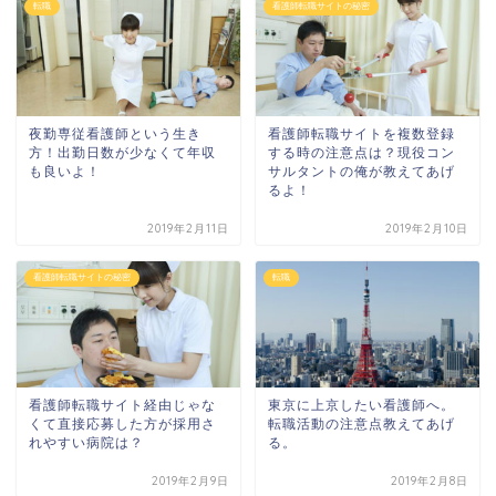
転職
看護師転職サイトの秘密
夜勤専従看護師という生き
看護師転職サイトを複数登録
方！出勤日数が少なくて年収
する時の注意点は？現役コン
も良いよ！
サルタントの俺が教えてあげ
るよ！
2019年2月11日
2019年2月10日
看護師転職サイトの秘密
転職
看護師転職サイト経由じゃな
東京に上京したい看護師へ。
くて直接応募した方が採用さ
転職活動の注意点教えてあげ
れやすい病院は？
る。
2019年2月9日
2019年2月8日