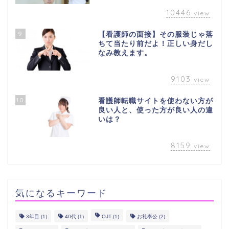
10446
view
9
【看護師の面接】その服装じゃ落
ちて当たり前だよ！正しい身だし
なみ教えます。
9103
view
10
看護師転職サイトを使わない方が
良い人と、使った方が良い人の違
いは？
8159
view
気になるキーワード
3年目
(1)
40代
(1)
OJT
(1)
お礼奉公
(2)