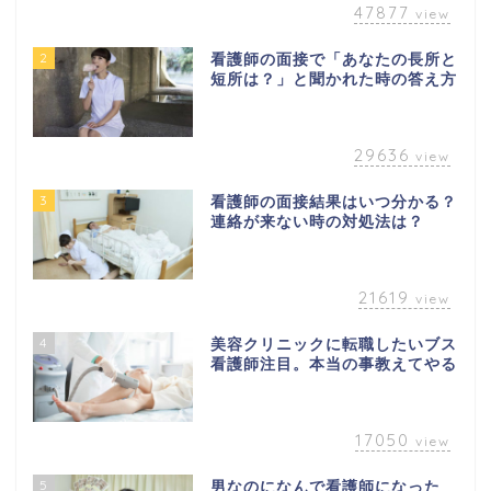
47877
view
2
看護師の面接で「あなたの長所と
短所は？」と聞かれた時の答え方
29636
view
3
看護師の面接結果はいつ分かる？
連絡が来ない時の対処法は？
21619
view
4
美容クリニックに転職したいブス
看護師注目。本当の事教えてやる
17050
view
5
男なのになんで看護師になった