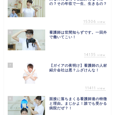
の？その年収で一生、生きるの？
15306
view
6
看護師は世間知らずです。一回外
で働いてこい！
14135
view
7
【ガイアの夜明け】看護師の人材
紹介会社は悪？ふざけんな！
11411
view
8
面接に落ちまくる看護師達の特徴
と理由。まじかよ！誰でも受かる
病院だぜ？！