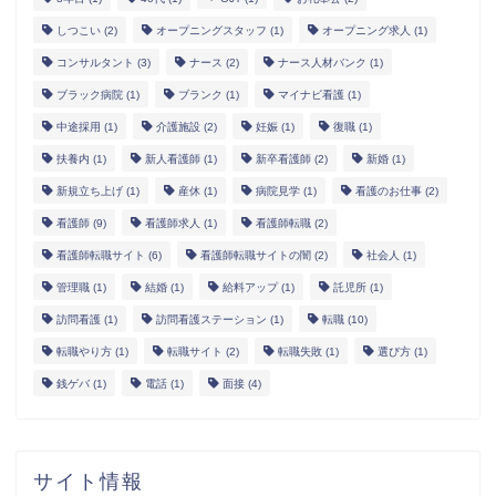
しつこい
(2)
オープニングスタッフ
(1)
オープニング求人
(1)
コンサルタント
(3)
ナース
(2)
ナース人材バンク
(1)
ブラック病院
(1)
ブランク
(1)
マイナビ看護
(1)
中途採用
(1)
介護施設
(2)
妊娠
(1)
復職
(1)
扶養内
(1)
新人看護師
(1)
新卒看護師
(2)
新婚
(1)
新規立ち上げ
(1)
産休
(1)
病院見学
(1)
看護のお仕事
(2)
看護師
(9)
看護師求人
(1)
看護師転職
(2)
看護師転職サイト
(6)
看護師転職サイトの闇
(2)
社会人
(1)
管理職
(1)
結婚
(1)
給料アップ
(1)
託児所
(1)
訪問看護
(1)
訪問看護ステーション
(1)
転職
(10)
転職やり方
(1)
転職サイト
(2)
転職失敗
(1)
選び方
(1)
銭ゲバ
(1)
電話
(1)
面接
(4)
サイト情報