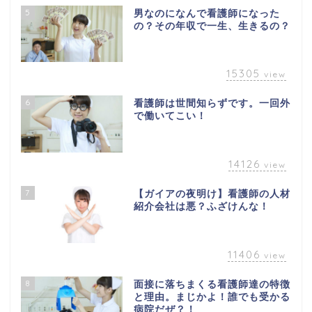
5
男なのになんで看護師になった
の？その年収で一生、生きるの？
15305
view
6
看護師は世間知らずです。一回外
で働いてこい！
14126
view
7
【ガイアの夜明け】看護師の人材
紹介会社は悪？ふざけんな！
11406
view
8
面接に落ちまくる看護師達の特徴
と理由。まじかよ！誰でも受かる
病院だぜ？！