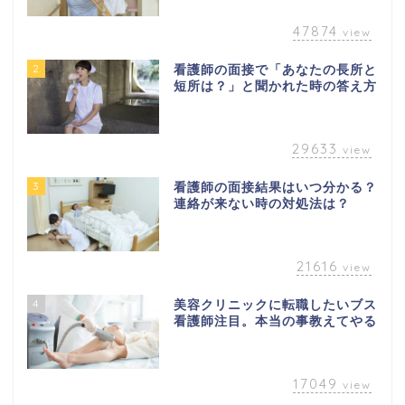
47874
view
2
看護師の面接で「あなたの長所と
短所は？」と聞かれた時の答え方
29633
view
3
看護師の面接結果はいつ分かる？
連絡が来ない時の対処法は？
21616
view
4
美容クリニックに転職したいブス
看護師注目。本当の事教えてやる
17049
view