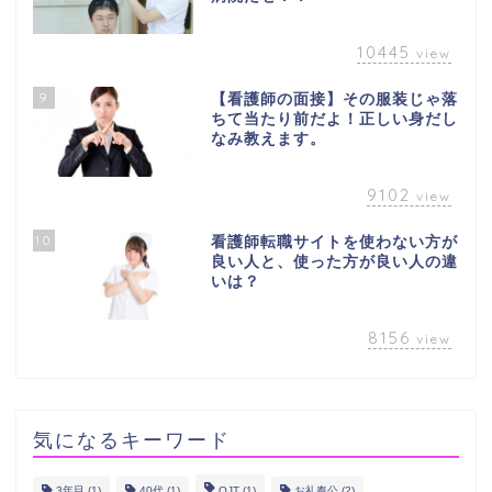
10445
view
9
【看護師の面接】その服装じゃ落
ちて当たり前だよ！正しい身だし
なみ教えます。
9102
view
10
看護師転職サイトを使わない方が
良い人と、使った方が良い人の違
いは？
8156
view
気になるキーワード
3年目
(1)
40代
(1)
OJT
(1)
お礼奉公
(2)